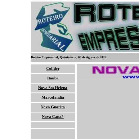
,
Roteiro Empresarial
Quinta-feira, 06 de Agosto de 2026
Colider
Itauba
Nova Sta Helena
Marcelandia
Nova Guarita
Nova Canaã